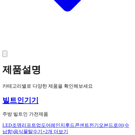
제품설명
카테고리별로 다양한 제품을 확인해보세요
빌트인기기
주방 빌트인 가전제품
LED조명
리프트업도어
레인지후드
콘센트
전기오븐드로어(수
납함)
음식물탈수기
+
2
개 더보기