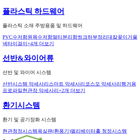
플라스틱 하드웨어
플라스틱 소재 주방용품 및 하드웨어
PVC수저함
원목수저함
멀티분리함
씽크하부정리대
칼꽂이
거울
넥타이걸이
+
4
개 더보기
선반&와이어류
선반 및 와이어 시스템
선반
시스템 악세사리
스마트 악세사리
코스모 악세사리
행거용
프로파일
현관장 악세사리
+
2
개 더보기
환기시스템
환기 및 공기정화 시스템
현관청정시스템
욕실팬(환풍기)
엘리베이터홀 청정시스템