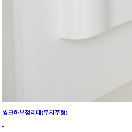
씽크하부정리대(무지주형)
-