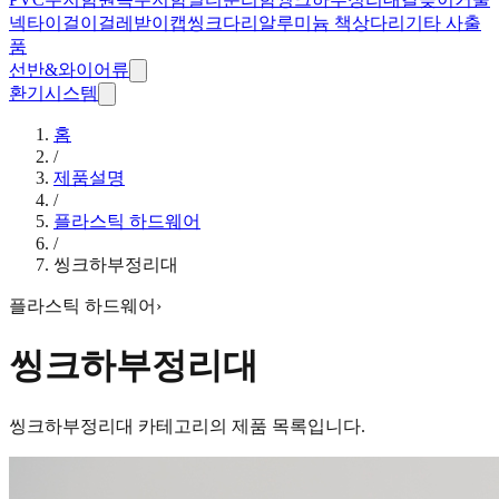
넥타이걸이
걸레받이캡
씽크다리
알루미늄 책상다리
기타 사출
품
선반&와이어류
환기시스템
홈
/
제품설명
/
플라스틱 하드웨어
/
씽크하부정리대
플라스틱 하드웨어
›
씽크하부정리대
씽크하부정리대
카테고리의 제품 목록입니다.