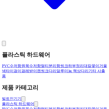
플라스틱 하드웨어
PVC수저함
원목수저함
멀티분리함
씽크하부정리대
칼꽂이
거울
넥타이걸이
걸레받이캡
씽크다리
알루미늄 책상다리
기타 사출
품
제품 카테고리
빌트인기기
플라스틱 하드웨어
PVC수저함
원목수저함
멀티분리함
씽크하부정리대
칼꽂이
거울