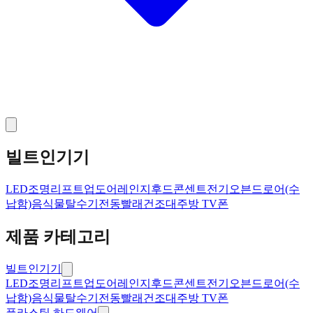
빌트인기기
LED조명
리프트업도어
레인지후드
콘센트
전기오븐드로어(수
납함)
음식물탈수기
전동빨래건조대
주방 TV폰
제품 카테고리
빌트인기기
LED조명
리프트업도어
레인지후드
콘센트
전기오븐드로어(수
납함)
음식물탈수기
전동빨래건조대
주방 TV폰
플라스틱 하드웨어